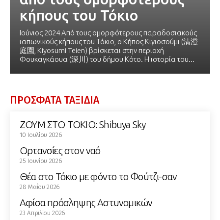
κήπους του Τόκιο
Ιούνιος 2024 Aπό τους ομορφότερους παραδοσιακούς
ιαπωνικούς κήπους του Τόκιο, o Κήπος Κιγιοσούμι (清澄
庭園, Kiyosumi Teien) βρίσκεται στην περιοχή
Φουκαγκάουα (深川) του δήμου Κότο. Η ιστορία του...
ΠΡΟΣΦΑΤΑ ΤΑΞΙΔΙΑ
ΖΟΥΜ ΣΤΟ ΤΟΚΙΟ: Shibuya Sky
10 Ιουλίου 2026
Ορτανσίες στον ναό
25 Ιουνίου 2026
Θέα στο Τόκιο με φόντο το Φούτζι-σαν
28 Μαΐου 2026
Αφίσα πρόσληψης Αστυνομικών
23 Απριλίου 2026