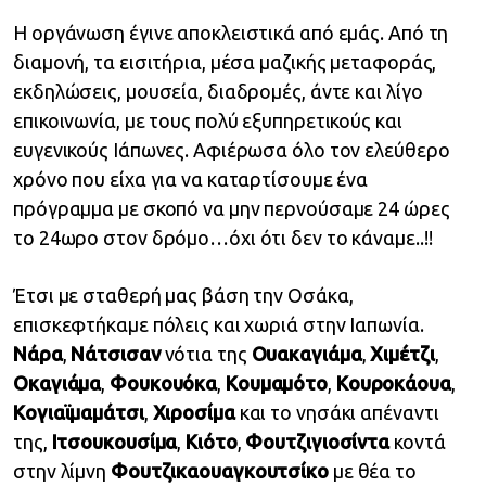
Η οργάνωση έγινε αποκλειστικά από εμάς. Από τη
διαμονή, τα εισιτήρια, μέσα μαζικής μεταφοράς,
εκδηλώσεις, μουσεία, διαδρομές, άντε και λίγο
επικοινωνία, με τους πολύ εξυπηρετικούς και
ευγενικούς Ιάπωνες. Αφιέρωσα όλο τον ελεύθερο
χρόνο που είχα για να καταρτίσουμε ένα
πρόγραμμα με σκοπό να μην περνούσαμε 24 ώρες
το 24ωρο στον δρόμο…όχι ότι δεν το κάναμε..!!
Έτσι με σταθερή μας βάση την
Οσάκα
,
επισκεφτήκαμε πόλεις και χωριά στην Ιαπωνία.
Νάρα
,
Νάτσισαν
νότια της
Ουακαγιάμα
,
Χιμέτζι
,
Οκαγιάμα
,
Φουκουόκα
,
Κουμαμότο
,
Κουροκάουα
,
Κογιαϊμαμάτσι
,
Χιροσίμα
και το νησάκι απέναντι
της,
Ιτσουκουσίμα
,
Κιότο
,
Φουτζιγιοσίντα
κοντά
στην λίμνη
Φουτζικαουαγκουτσίκο
με θέα το