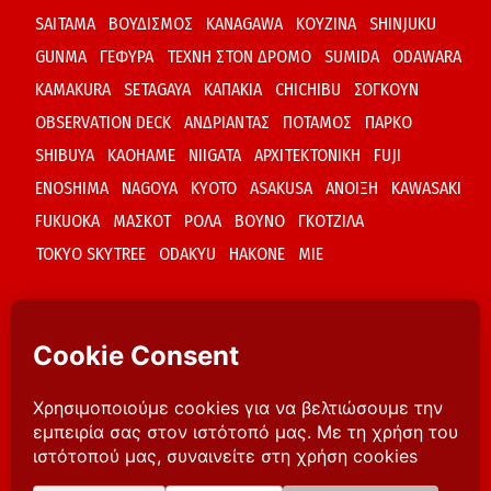
SAITAMA
ΒΟΥΔΙΣΜΟΣ
KANAGAWA
ΚΟΥΖΙΝΑ
SHINJUKU
GUNMA
ΓΕΦΥΡΑ
ΤΕΧΝΗ ΣΤΟΝ ΔΡΟΜΟ
SUMIDA
ODAWARA
KAMAKURA
SETAGAYA
ΚΑΠΑΚΙΑ
CHICHIBU
ΣΟΓΚΟΥΝ
OBSERVATION DECK
ΑΝΔΡΙΑΝΤΑΣ
ΠΟΤΑΜΟΣ
ΠΑΡΚΟ
SHIBUYA
KAOHAME
NIIGATA
ΑΡΧΙΤΕΚΤΟΝΙΚΗ
FUJI
ENOSHIMA
NAGOYA
KYOTO
ASAKUSA
ΑΝΟΙΞΗ
KAWASAKI
FUKUOKA
ΜΑΣΚΟΤ
ΡΟΛΑ
ΒΟΥΝΟ
ΓΚΟΤΖΙΛΑ
TOKYO SKYTREE
ODAKYU
HAKONE
MIE
ΑΝΑΖΗΤΗΣΗ