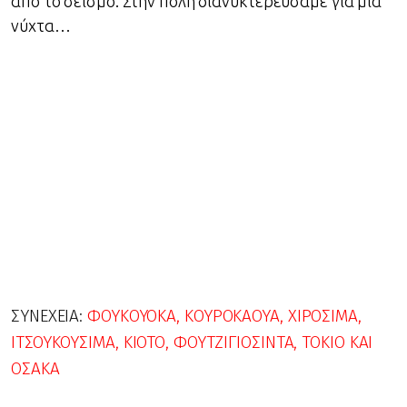
από το σεισμό. Στην πόλη διανυκτερεύσαμε για μία
νύχτα…
ΣΥΝΈΧΕΙΑ:
ΦΟΥΚΟΥΌΚΑ, ΚΟΥΡΟΚΆΟΥΑ, ΧΙΡΟΣΊΜΑ,
ΙΤΣΟΥΚΟΥΣΊΜΑ, ΚΙΌΤΟ, ΦΟΥΤΖΙΓΙΟΣΊΝΤΑ, ΤΌΚΙΟ ΚΑΙ
ΟΣΆΚΑ