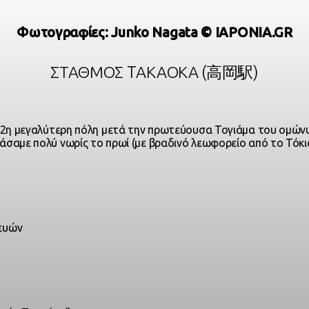
Φωτογραφίες: Junko Nagata © IAPONIA.GR
ΣΤΑΘΜΌΣ TΑΚΑΌΚΑ (高岡駅)
η 2η μεγαλύτερη πόλη μετά την πρωτεύουσα Τογιάμα του ομώνυ
σαμε πολύ νωρίς το πρωί (με βραδινό λεωφορείο από το Τόκιο
ευών