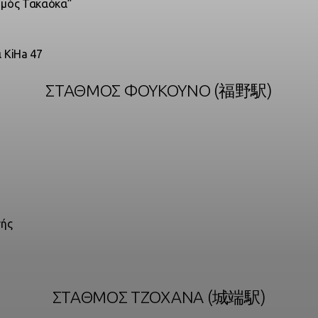
θμός Τακαόκα”
 KiHa 47
ΣΤΑΘΜΌΣ ΦΟΥΚΟΎΝΟ (福野駅)
νής
ΣΤΑΘΜΌΣ ΤΖΌΧΑΝΑ (城端駅)