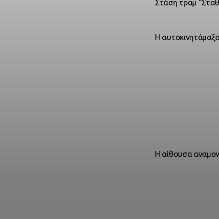
Στάση τραμ “Στα
Η αυτοκινητάμαξα
Η αίθουσα αναμο