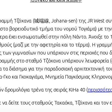
ΤΖΟΥΝΚΟ ΝΑΓΚΑΤΑ 永田純子
ραμμή Τζόχανα (
城端線
,
Johana-sen
) της JR West συ
 στο βορειοδυτικό τμήμα του νομού Τογιάμα) με την
α έχει ενσωματωθεί στην πόλη Νάντο. Άνοιξε το 1
θμούς (μαζί με την αφετηρία και το τέρμα). Η γραμμ
 των γυμνασίων που υπάρχουν στις περιοχές που δι
γραμμής στο σταθμό Τζόχανα υπάρχουν λεωφορεία (
α τα διάσημα για την παραδοσιακή αρχιτεκτονική τ
α-Γκο και Γκοκαγιάμα, Μνημεία Παγκόσμιας Κληρον
ν δρομολόγια τρένα της σειράς KiHa 40 (
περισσότερ
να δείτε τους σταθμούς Τακαόκα, Τζόχανα και τον 