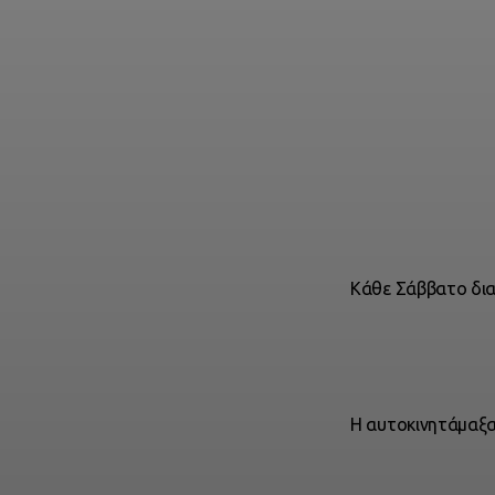
Kάθε Σάββατο διασ
Η αυτοκινητάμαξα