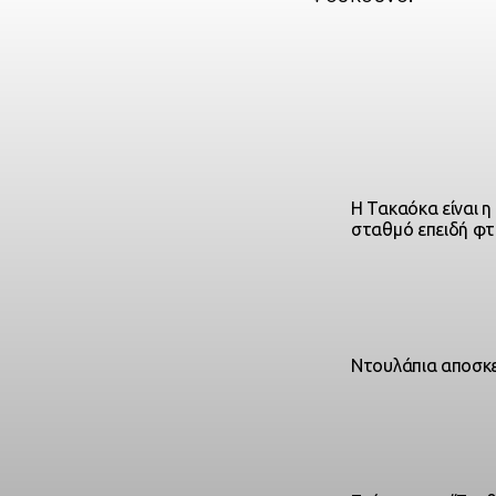
Η Τακαόκα είναι 
σταθμό επειδή φτά
Ντουλάπια αποσκ