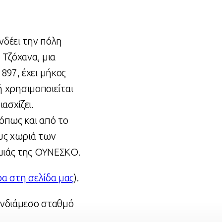
νδέει την πόλη
 Τζόχανα, μια
897, έχει μήκος
ή χρησιμοποιείται
ασχίζει.
όπως και από το
ους χωριά των
ομιάς της ΟΥΝΕΣΚΟ.
α στη σελίδα μας
).
ενδιάμεσο σταθμό