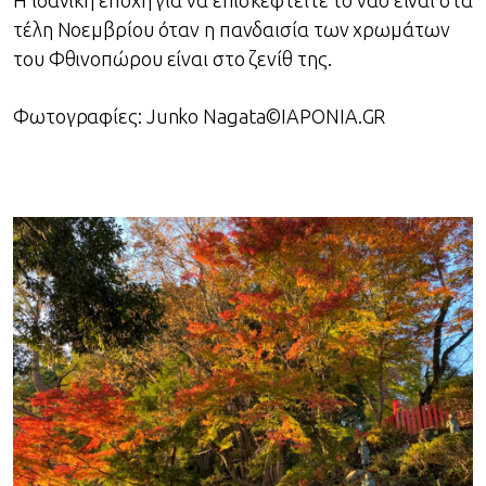
Η ιδανική εποχή για να επισκεφτείτε το ναό είναι στα
τέλη Νοεμβρίου όταν η πανδαισία των χρωμάτων
του Φθινοπώρου είναι στο ζενίθ της.
Φωτογραφίες: Junko Nagata©IAPONIA.GR