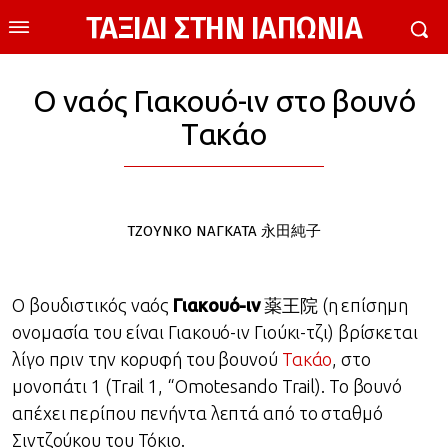
ΤΑΞΙΔΙ ΣΤΗΝ ΙΑΠΩΝΙΑ
Ο ναός Γιακουό-ιν στο βουνό
Τακάο
ΤΖΟΥΝΚΟ ΝΑΓΚΑΤΑ 永田純子
Ο βουδιστικός ναός
Γιακουό-ιν
薬王院 (η επίσημη
ονομασία του είναι Γιακουό-ιν Γιούκι-τζι) βρίσκεται
λίγο πριν την κορυφή του βουνού
Τακάο
, στο
μονοπάτι 1 (Trail 1, “Omotesando Trail). Το βουνό
απέχει περίπου πενήντα λεπτά από το σταθμό
Σιντζούκου του Τόκιο.