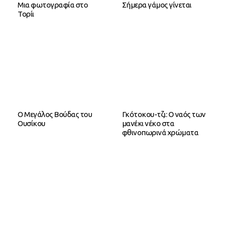
Μια φωτογραφία στο
Σήμερα γάμος γίνεται
Τορίι
Ο Μεγάλος Βούδας του
Γκότοκου-τζι: Ο ναός των
Ουσίκου
μανέκι νέκο στα
φθινοπωρινά χρώματα