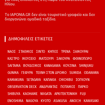
Ηλίου.
To IAPONIA.GR δεν είναι τουριστικό γραφείο και δεν
διοργανώνει ομαδικά ταξίδια.
ΔΗΜΟΦΙΛΕΙΣ ΕΤΙΚΕΤΕΣ
ΝΑΟΣ
ΣΤΑΘΜΟΣ
ΣΙΝΤΟ
ΚΗΠΟΣ
ΤΡΕΝΑ
ΣΑΜΟΥΡΑΙ
ΚΑΣΤΡΟ
ΜΟΥΣΕΙΟ
ΜΑΤΣΟΥΡΙ
ΣΑΚΟΥΡΑ
ΦΘΙΝΟΠΩΡΟ
SAITAMA
ΒΟΥΔΙΣΜΟΣ
KANAGAWA
ΚΟΥΖΙΝΑ
SHINJUKU
GUNMA
ΓΕΦΥΡΑ
ΤΕΧΝΗ ΣΤΟΝ ΔΡΟΜΟ
SUMIDA
ODAWARA
KAMAKURA
SETAGAYA
ΚΑΠΑΚΙΑ
CHICHIBU
ΣΟΓΚΟΥΝ
OBSERVATION DECK
ΑΝΔΡΙΑΝΤΑΣ
ΠΟΤΑΜΟΣ
ΠΑΡΚΟ
SHIBUYA
KAOHAME
NIIGATA
ΑΡΧΙΤΕΚΤΟΝΙΚΗ
FUJI
ENOSHIMA
NAGOYA
KYOTO
ASAKUSA
ΑΝΟΙΞΗ
KAWASAKI