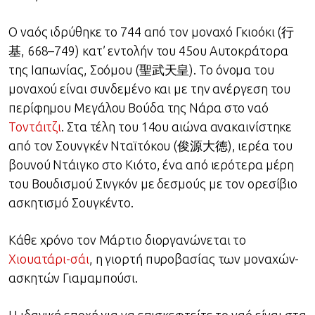
O ναός ιδρύθηκε το 744 από τον μοναχό Γκιοόκι (
行
基
, 668–749) κατ’ εντολήν του 45ου Αυτοκράτορα
της Ιαπωνίας, Σοόμου (聖武天皇). Το όνομα του
μοναχού είναι συνδεμένο και με την ανέργεση του
περίφημου Μεγάλου Βούδα της Νάρα στο ναό
Τοντάιτζι
. Στα τέλη του 14ου αιώνα ανακαινίστηκε
από τον Σουνγκέν Νταϊτόκου (俊源大徳), ιερέα του
βουνού Ντάιγκο στο Κιότο, ένα από ιερότερα μέρη
του Βουδισμού Σινγκόν με δεσμούς με τον ορεσίβιο
ασκητισµό Σουγκέντο.
Κάθε χρόνο τον Μάρτιο διοργανώνεται το
Χιουατάρι-σάι
, η γιορτή πυροβασίας των μοναχών-
ασκητών Γιαμαμπούσι.