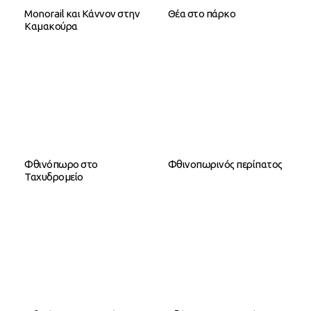
Monorail και Κάννον στην
Θέα στο πάρκο
Καμακούρα
Φθινόπωρο στο
Φθινοπωρινός περίπατος
Ταχυδρομείο