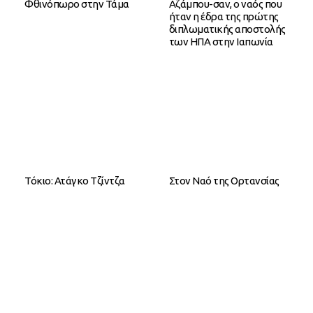
Φθινόπωρο στην Τάμα
Αζάμπου-σαν, ο ναός που
ήταν η έδρα της πρώτης
διπλωματικής αποστολής
των ΗΠΑ στην Ιαπωνία
Τόκιο: Ατάγκο Τζίντζα
Στον Nαό της Ορτανσίας