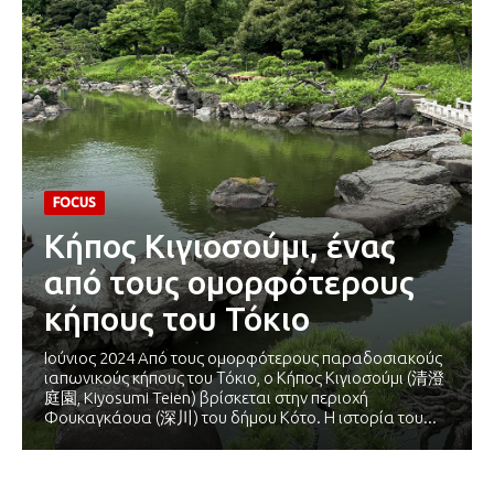
FOCUS
Κήπος Κιγιοσούμι, ένας
από τους ομορφότερους
κήπους του Τόκιο
Ιούνιος 2024 Aπό τους ομορφότερους παραδοσιακούς
ιαπωνικούς κήπους του Τόκιο, o Κήπος Κιγιοσούμι (清澄
庭園, Kiyosumi Teien) βρίσκεται στην περιοχή
Φουκαγκάουα (深川) του δήμου Κότο. Η ιστορία του...