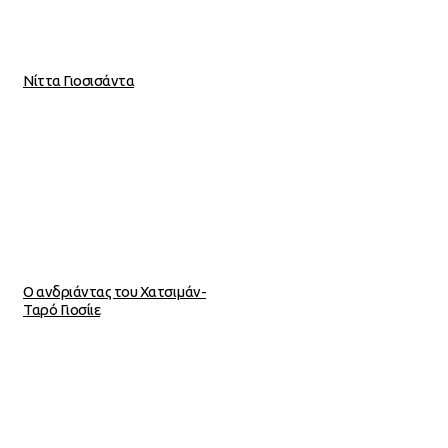
Νίττα Γιοσισάντα
Ο ανδριάντας του Χατσιμάν-
Ταρό Γιοσίιε