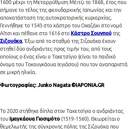
1600 μέχρι τη Μεταρρύθμιση Μέιτζι το 1868, έτος που
σήμανε το τέλος της φεουδαρχικής Ιαπωνίας και την
αποκατάσταση της αυτοκρατορικής κυριαρχίας.
Γεννήθηκε το 1543 στο κάστρο του Οκαζάκι στο νομό
Αΐτσι και πέθανε στο 1616 στο
Κάστρο Σουνπού
της
Σιζουόκα
. Έξω από το σταθμό της Σιζουόκα έχουν
στηθεί δύο ανδριάντες προς τιμήν του, από τους
οποίους ο ένας είναι ο Τακετσίγιο (είναι το παιδικό
όνομα του Τοκουγκάουα Ιεγιάσου) που τον αναπαριστά
σε μικρή ηλικία.
Φωτογραφίες: Junko Nagata ©IAPONIA.GR
Το 2020 στήθηκε δίπλα στον Τακετσίγιο ο ανδριάντας
του
Ιμαγκάουα Γιοσιμότο
(1519-1560). Θεωρείται ο
θεμελιωτής της σύγχρονης πόλης της Σιζουόκα που