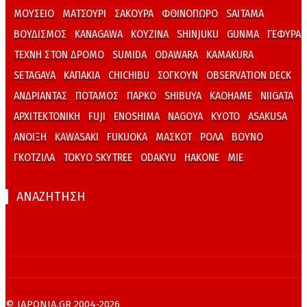
ΜΟΥΣΕΙΟ
ΜΑΤΣΟΥΡΙ
ΣΑΚΟΥΡΑ
ΦΘΙΝΟΠΩΡΟ
SAITAMA
ΒΟΥΔΙΣΜΟΣ
KANAGAWA
ΚΟΥΖΙΝΑ
SHINJUKU
GUNMA
ΓΕΦΥΡΑ
ΤΕΧΝΗ ΣΤΟΝ ΔΡΟΜΟ
SUMIDA
ODAWARA
KAMAKURA
SETAGAYA
ΚΑΠΑΚΙΑ
CHICHIBU
ΣΟΓΚΟΥΝ
OBSERVATION DECK
ΑΝΔΡΙΑΝΤΑΣ
ΠΟΤΑΜΟΣ
ΠΑΡΚΟ
SHIBUYA
KAOHAME
NIIGATA
ΑΡΧΙΤΕΚΤΟΝΙΚΗ
FUJI
ENOSHIMA
NAGOYA
KYOTO
ASAKUSA
ΑΝΟΙΞΗ
KAWASAKI
FUKUOKA
ΜΑΣΚΟΤ
ΡΟΛΑ
ΒΟΥΝΟ
ΓΚΟΤΖΙΛΑ
TOKYO SKYTREE
ODAKYU
HAKONE
MIE
ΑΝΑΖΗΤΗΣΗ
© IAPONIA.GR 2004-2026