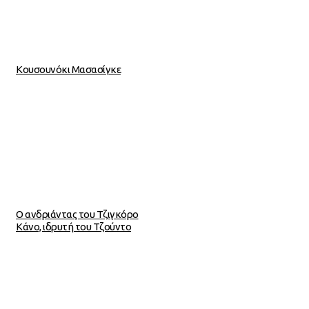
Κουσουνόκι Μασασίγκε
Ο ανδριάντας του Τζιγκόρο
Κάνο, ιδρυτή του Τζούντο