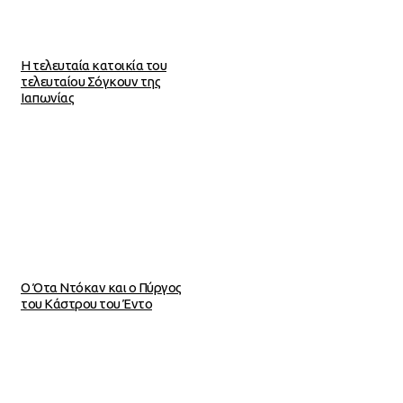
Η τελευταία κατοικία του
τελευταίου Σόγκουν της
Ιαπωνίας
Ο Ότα Ντόκαν και ο Πύργος
του Κάστρου του Έντο