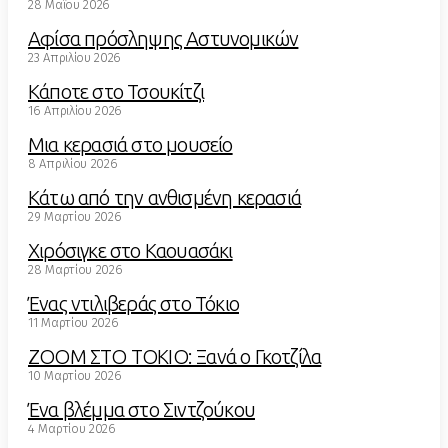
28 Μαΐου 2026
Αφίσα πρόσληψης Αστυνομικών
23 Απριλίου 2026
Κάποτε στο Τσουκίτζι
16 Απριλίου 2026
Μια κερασιά στο μουσείο
8 Απριλίου 2026
Κάτω από την ανθισμένη κερασιά
29 Μαρτίου 2026
Χιρόσιγκε στο Καουασάκι
28 Μαρτίου 2026
Ένας ντιλιβεράς στο Τόκιο
11 Μαρτίου 2026
ZOOM ΣΤΟ ΤΟΚΙΟ: Ξανά ο Γκοτζίλα
10 Μαρτίου 2026
Ένα βλέμμα στο Σιντζούκου
4 Μαρτίου 2026