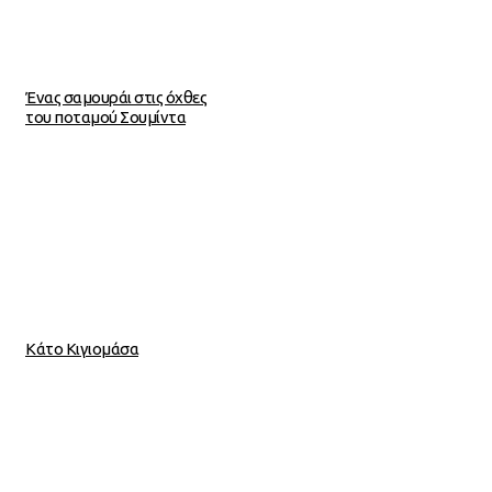
Ένας σαμουράι στις όχθες
του ποταμού Σουμίντα
Κάτο Κιγιομάσα