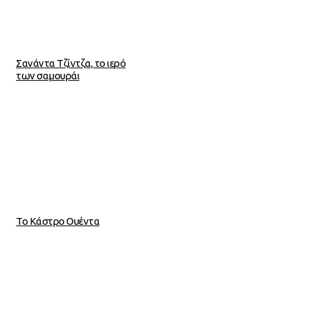
Σανάντα Τζίντζα, το ιερό
των σαμουράι
Το Κάστρο Ουέντα