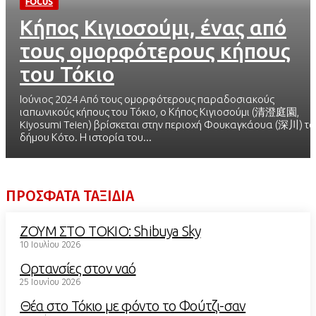
FOCUS
Κήπος Κιγιοσούμι, ένας από
τους ομορφότερους κήπους
του Τόκιο
Ιούνιος 2024 Aπό τους ομορφότερους παραδοσιακούς
ιαπωνικούς κήπους του Τόκιο, o Κήπος Κιγιοσούμι (清澄庭園,
Kiyosumi Teien) βρίσκεται στην περιοχή Φουκαγκάουα (深川) το
δήμου Κότο. Η ιστορία του...
ΠΡΟΣΦΑΤΑ ΤΑΞΙΔΙΑ
ΖΟΥΜ ΣΤΟ ΤΟΚΙΟ: Shibuya Sky
10 Ιουλίου 2026
Ορτανσίες στον ναό
25 Ιουνίου 2026
Θέα στο Τόκιο με φόντο το Φούτζι-σαν