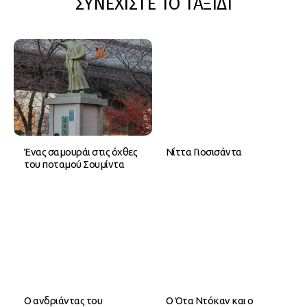
ΣΥΝΕΧΙΣΤΕ ΤΟ ΤΑΞΙΔΙ
Ένας σαμουράι στις όχθες
Νίττα Γιοσισάντα
του ποταμού Σουμίντα
Ο ανδριάντας του
Ο Ότα Ντόκαν και ο