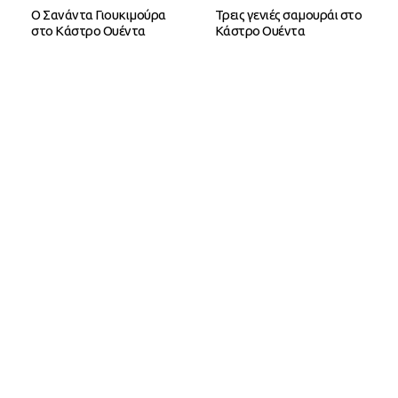
O Σανάντα Γιουκιμούρα
Τρεις γενιές σαμουράι στο
στο Κάστρο Ουέντα
Κάστρο Ουέντα