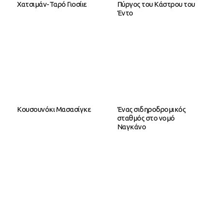
Χατσιμάν-Ταρό Γιοσίιε
Πύργος του Κάστρου του
Έντο
Κουσουνόκι Μασασίγκε
Ένας σιδηροδρομικός
σταθμός στο νομό
Ναγκάνο