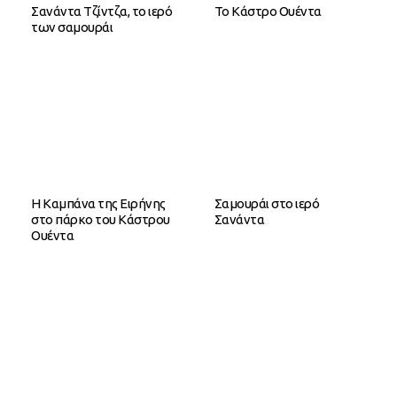
Σανάντα Τζίντζα, το ιερό
Το Κάστρο Ουέντα
των σαμουράι
Η Καμπάνα της Ειρήνης
Σαμουράι στο ιερό
στο πάρκο του Κάστρου
Σανάντα
Ουέντα