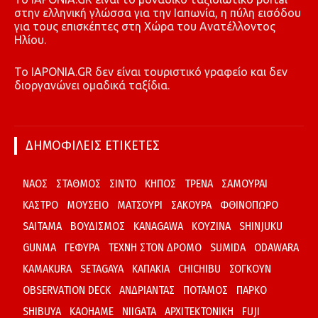
στην ελληνική γλώσσα για την Ιαπωνία, η πύλη εισόδου
για τους επισκέπτες στη Χώρα του Ανατέλλοντος
Ηλίου.
To IAPONIA.GR δεν είναι τουριστικό γραφείο και δεν
διοργανώνει ομαδικά ταξίδια.
ΔΗΜΟΦΙΛΕΙΣ ΕΤΙΚΕΤΕΣ
ΝΑΟΣ
ΣΤΑΘΜΟΣ
ΣΙΝΤΟ
ΚΗΠΟΣ
ΤΡΕΝΑ
ΣΑΜΟΥΡΑΙ
ΚΑΣΤΡΟ
ΜΟΥΣΕΙΟ
ΜΑΤΣΟΥΡΙ
ΣΑΚΟΥΡΑ
ΦΘΙΝΟΠΩΡΟ
SAITAMA
ΒΟΥΔΙΣΜΟΣ
KANAGAWA
ΚΟΥΖΙΝΑ
SHINJUKU
GUNMA
ΓΕΦΥΡΑ
ΤΕΧΝΗ ΣΤΟΝ ΔΡΟΜΟ
SUMIDA
ODAWARA
KAMAKURA
SETAGAYA
ΚΑΠΑΚΙΑ
CHICHIBU
ΣΟΓΚΟΥΝ
OBSERVATION DECK
ΑΝΔΡΙΑΝΤΑΣ
ΠΟΤΑΜΟΣ
ΠΑΡΚΟ
SHIBUYA
KAOHAME
NIIGATA
ΑΡΧΙΤΕΚΤΟΝΙΚΗ
FUJI