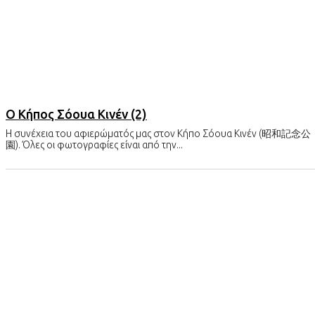
Ο Κήπος Σόουα Κινέν (2)
Η συνέχεια του αφιερώματός μας στον Κήπο Σόουα Κινέν (昭和記念公
園). Όλες οι φωτογραφίες είναι από την...