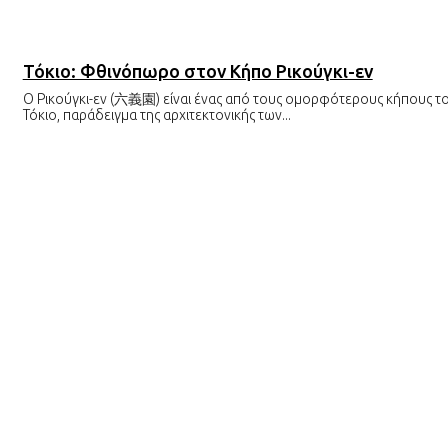
Τόκιο: Φθινόπωρο στον Κήπο Ρικούγκι-εν
Ο Ρικούγκι-εν (六義園) είναι ένας από τους ομορφότερους κήπους τ
Τόκιο, παράδειγμα της αρχιτεκτονικής των...