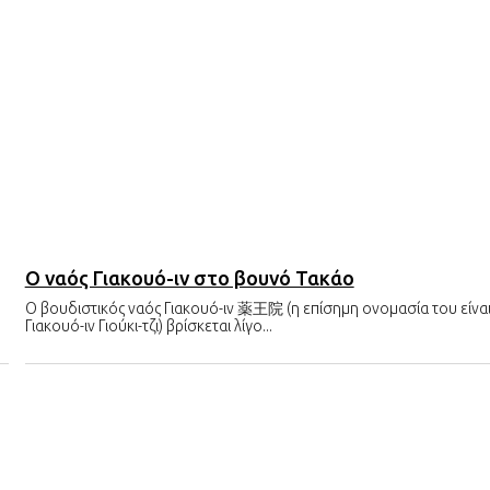
Ο ναός Γιακουό-ιν στο βουνό Τακάο
Ο βουδιστικός ναός Γιακουό-ιν 薬王院 (η επίσημη ονομασία του είνα
Γιακουό-ιν Γιούκι-τζι) βρίσκεται λίγο...