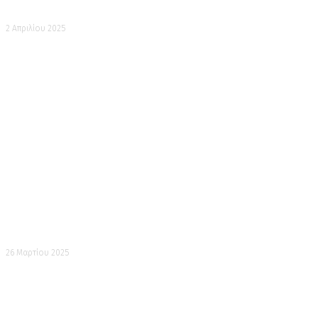
Μια άλλη εικόνα του Χάτσικο στη Σιμπούγια
2 Απριλίου 2025
Η τελευταία κατοικία του τελευταίου Σόγκουν της
Ιαπωνίας
26 Μαρτίου 2025