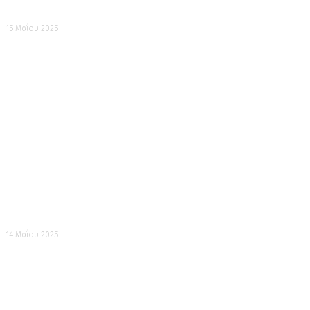
Το Σπίτι των Τεσσάρων Εποχών
15 Μαΐου 2025
Μια φωτογραφία στο Τορίι
14 Μαΐου 2025