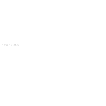
Κοϊνομπόρι στον Πύργο του Τόκιο
5 Μαΐου 2025