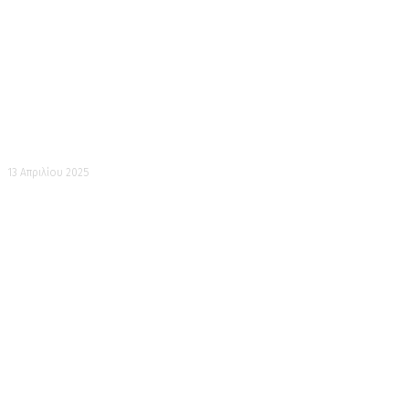
Ιερό στην ταράτσα
13 Απριλίου 2025