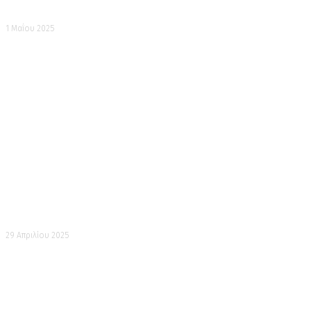
Κοϊνομπόρι στην Ικούτα
1 Μαΐου 2025
Ημέρα Σόουα
29 Απριλίου 2025