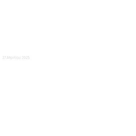
Σιμοκιταζάουα – Τέχνη στο δρόμο
27 Απριλίου 2025