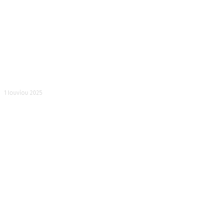
Εδώ το καλό σπανάκι…
1 Ιουνίου 2025