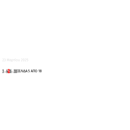
Σήμερα γάμος γίνεται
23 Μαρτίου 2025
1
...
4
5
6
...
18
ΣΕΛΊΔΑ 5 ΑΠΌ 18