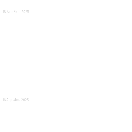
Στη γειτονιά
18 Απριλίου 2025
Κερασιές
16 Απριλίου 2025