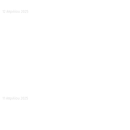
Ο ανδριάντας του Χατσιμάν-Ταρό Γιοσίιε
12 Απριλίου 2025
Μια εκκλησία
11 Απριλίου 2025