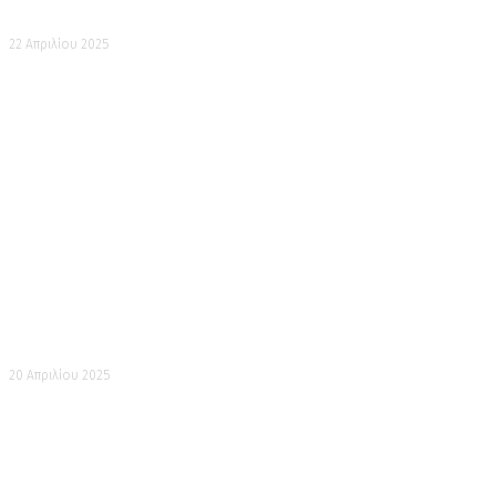
Ο Χοκουσάι στη Σουμίντα
22 Απριλίου 2025
Η Ενοσίμα στον Σταθμό
20 Απριλίου 2025