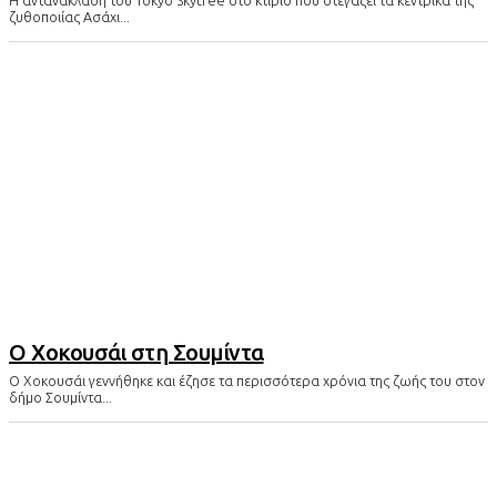
ζυθοποιίας Aσάχι...
Ο Χοκουσάι στη Σουμίντα
O Χοκουσάι γεννήθηκε και έζησε τα περισσότερα χρόνια της ζωής του στον
δήμο Σουμίντα...