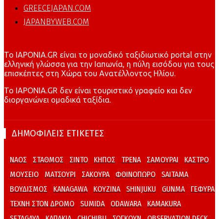
GREECEJAPAN.COM
JAPANBYWEB.COM
To IAPONIA.GR είναι το μοναδικό ταξιδιωτικό portal στην
ελληνική γλώσσα για την Ιαπωνία, η πύλη εισόδου για τους
επισκέπτες στη Χώρα του Ανατέλλοντος Ηλίου.
To IAPONIA.GR δεν είναι τουριστικό γραφείο και δεν
διοργανώνει ομαδικά ταξίδια.
ΔΗΜΟΦΙΛΕΙΣ ΕΤΙΚΕΤΕΣ
ΝΑΟΣ
ΣΤΑΘΜΟΣ
ΣΙΝΤΟ
ΚΗΠΟΣ
ΤΡΕΝΑ
ΣΑΜΟΥΡΑΙ
ΚΑΣΤΡΟ
ΜΟΥΣΕΙΟ
ΜΑΤΣΟΥΡΙ
ΣΑΚΟΥΡΑ
ΦΘΙΝΟΠΩΡΟ
SAITAMA
ΒΟΥΔΙΣΜΟΣ
KANAGAWA
ΚΟΥΖΙΝΑ
SHINJUKU
GUNMA
ΓΕΦΥΡΑ
ΤΕΧΝΗ ΣΤΟΝ ΔΡΟΜΟ
SUMIDA
ODAWARA
KAMAKURA
SETAGAYA
ΚΑΠΑΚΙΑ
CHICHIBU
ΣΟΓΚΟΥΝ
OBSERVATION DECK