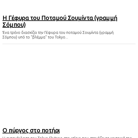
Η Γέφυρα του Ποταμού Σουμίντα (γραμμή
Σόμπου)
Ένα τρένο διασχίζει την Γέφυρα του ποταμού Σουμίντα (γραμμή
Σόμπου) υπό το "βλέμμα" του Tokyo...
O πύργος στο ποτήρι
H αντανάκλαση του Tokyo Skytree στο κτίριο που στεγάζει τα κεντρικά της