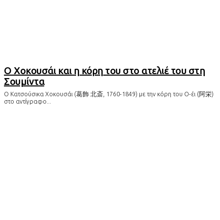
Ο Χοκουσάι και η κόρη του στο ατελιέ του στη
Σουμίντα
Ο Κατσούσικα Χοκουσάι (葛飾 北斎, 1760-1849) με την κόρη του Ο-έι (阿栄)
στο αντίγραφο...