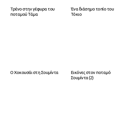
Τρένο στην γέφυρα του
Ένα διάσημο τοπίο του
ποταμού Τάμα
Τόκιο
Ο Χοκουσάι στη Σουμίντα
Εικόνες στον ποταμό
Σουμίντα (2)