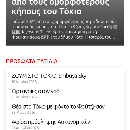
από τους ομορφότερους
κήπους του Τόκιο
Ιούνιος 2024 Aπό τους ομορφότερους παραδοσιακούς
ιαπωνικούς κήπους του Τόκιο, o Κήπος Κιγιοσούμι (清澄
庭園, Kiyosumi Teien) βρίσκεται στην περιοχή
Φουκαγκάουα (深川) του δήμου Κότο. Η ιστορία του...
ΠΡΟΣΦΑΤΑ ΤΑΞΙΔΙΑ
ΖΟΥΜ ΣΤΟ ΤΟΚΙΟ: Shibuya Sky
10 Ιουλίου 2026
Ορτανσίες στον ναό
25 Ιουνίου 2026
Θέα στο Τόκιο με φόντο το Φούτζι-σαν
28 Μαΐου 2026
Αφίσα πρόσληψης Αστυνομικών
23 Απριλίου 2026