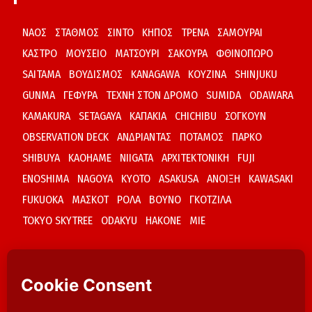
ΝΑΟΣ
ΣΤΑΘΜΟΣ
ΣΙΝΤΟ
ΚΗΠΟΣ
ΤΡΕΝΑ
ΣΑΜΟΥΡΑΙ
ΚΑΣΤΡΟ
ΜΟΥΣΕΙΟ
ΜΑΤΣΟΥΡΙ
ΣΑΚΟΥΡΑ
ΦΘΙΝΟΠΩΡΟ
SAITAMA
ΒΟΥΔΙΣΜΟΣ
KANAGAWA
ΚΟΥΖΙΝΑ
SHINJUKU
GUNMA
ΓΕΦΥΡΑ
ΤΕΧΝΗ ΣΤΟΝ ΔΡΟΜΟ
SUMIDA
ODAWARA
KAMAKURA
SETAGAYA
ΚΑΠΑΚΙΑ
CHICHIBU
ΣΟΓΚΟΥΝ
OBSERVATION DECK
ΑΝΔΡΙΑΝΤΑΣ
ΠΟΤΑΜΟΣ
ΠΑΡΚΟ
SHIBUYA
KAOHAME
NIIGATA
ΑΡΧΙΤΕΚΤΟΝΙΚΗ
FUJI
ENOSHIMA
NAGOYA
KYOTO
ASAKUSA
ΑΝΟΙΞΗ
KAWASAKI
FUKUOKA
ΜΑΣΚΟΤ
ΡΟΛΑ
ΒΟΥΝΟ
ΓΚΟΤΖΙΛΑ
TOKYO SKYTREE
ODAKYU
HAKONE
MIE
ΑΝΑΖΗΤΗΣΗ