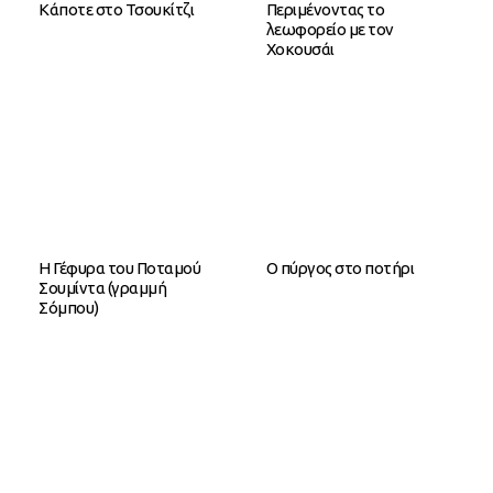
Κάποτε στο Τσουκίτζι
Περιμένοντας το
λεωφορείο με τον
Χοκουσάι
Η Γέφυρα του Ποταμού
O πύργος στο ποτήρι
Σουμίντα (γραμμή
Σόμπου)