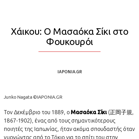
ΤΑΞΙΔΙ ΣΤΗΝ ΙΑΠΩΝΙΑ
Χάικου: Ο Μασαόκα Σίκι στο
Φουκουρόι
IAPONIA.GR
Junko Nagata ©IAPONIA.GR
Τον Δεκέμβριο του 1889, ο
Μασαόκα Σίκι
(
正岡子規,
1867-1902), ένας από τους σημαντικότερους
ποιητές της Ιαπωνίας,
ήταν ακόμα σπουδαστής όταν
γυρνώντας από το Τόκιο για το σπίτι του στην