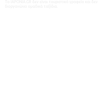
To IAPONIA.GR δεν είναι τουριστικό γραφείο και δεν
διοργανώνει ομαδικά ταξίδια.
ΔΗΜΟΦΙΛΕΙΣ ΕΤΙΚΕΤΕΣ
ΝΑΟΣ
ΣΤΑΘΜΟΣ
ΣΙΝΤΟ
ΚΗΠΟΣ
ΤΡΕΝΑ
ΣΑΜΟΥΡΑΙ
ΚΑΣΤΡΟ
ΜΟΥΣΕΙΟ
ΜΑΤΣΟΥΡΙ
ΣΑΚΟΥΡΑ
ΦΘΙΝΟΠΩΡΟ
SAITAMA
ΒΟΥΔΙΣΜΟΣ
KANAGAWA
ΚΟΥΖΙΝΑ
SHINJUKU
GUNMA
ΓΕΦΥΡΑ
ΤΕΧΝΗ ΣΤΟΝ ΔΡΟΜΟ
SUMIDA
ODAWARA
KAMAKURA
SETAGAYA
ΚΑΠΑΚΙΑ
CHICHIBU
ΣΟΓΚΟΥΝ
OBSERVATION DECK
ΑΝΔΡΙΑΝΤΑΣ
ΠΟΤΑΜΟΣ
ΠΑΡΚΟ
SHIBUYA
KAOHAME
NIIGATA
ΑΡΧΙΤΕΚΤΟΝΙΚΗ
FUJI
ENOSHIMA
NAGOYA
KYOTO
ASAKUSA
ΑΝΟΙΞΗ
KAWASAKI
FUKUOKA
ΜΑΣΚΟΤ
ΡΟΛΑ
ΒΟΥΝΟ
ΓΚΟΤΖΙΛΑ
TOKYO SKYTREE
ODAKYU
HAKONE
MIE