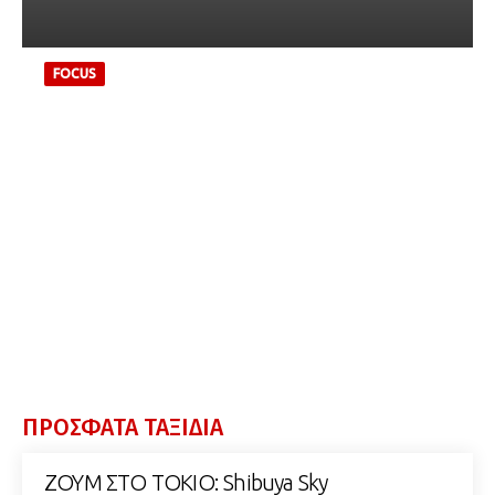
FOCUS
Κήπος Κιγιοσούμι, ένας
από τους ομορφότερους
κήπους του Τόκιο
Ιούνιος 2024 Aπό τους ομορφότερους παραδοσιακούς
ιαπωνικούς κήπους του Τόκιο, o Κήπος Κιγιοσούμι (清澄
庭園, Kiyosumi Teien) βρίσκεται στην περιοχή
Φουκαγκάουα (深川) του δήμου Κότο. Η ιστορία του...
ΠΡΟΣΦΑΤΑ ΤΑΞΙΔΙΑ
ΖΟΥΜ ΣΤΟ ΤΟΚΙΟ: Shibuya Sky