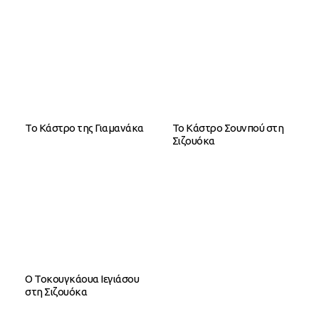
Το Κάστρο της Γιαμανάκα
Το Κάστρο Σουνπού στη
Σιζουόκα
Ο Τοκουγκάουα Ιεγιάσου
στη Σιζουόκα