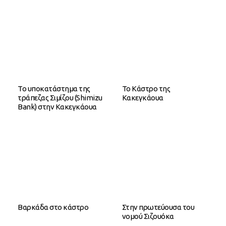
Το υποκατάστημα της
Το Κάστρο της
τράπεζας Σιμίζου (Shimizu
Κακεγκάουα
Bank) στην Κακεγκάουα
Βαρκάδα στο κάστρο
Στην πρωτεύουσα του
νομού Σιζουόκα