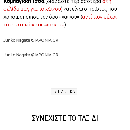
Κομπαγιάσι
Ίσσα
(διαβάστε περισσότερα
στη
σελίδα μας για το χάικου
) και είναι ο πρώτος που
χρησιμοποίησε τον όρο «χάικου» (
αντί των μέχρι
τότε «χαϊκάι» και «χόκκου»
).
Junko Nagata ©IAPONIA.GR
Junko Nagata ©IAPONIA.GR
SHIZUOKA
ΣΥΝΕΧΙΣΤΕ ΤΟ ΤΑΞΙΔΙ