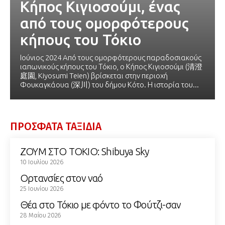
Κήπος Κιγιοσούμι, ένας
από τους ομορφότερους
κήπους του Τόκιο
Ιούνιος 2024 Aπό τους ομορφότερους παραδοσιακούς
ιαπωνικούς κήπους του Τόκιο, o Κήπος Κιγιοσούμι (清澄
庭園, Kiyosumi Teien) βρίσκεται στην περιοχή
Φουκαγκάουα (深川) του δήμου Κότο. Η ιστορία του...
ΠΡΟΣΦΑΤΑ ΤΑΞΙΔΙΑ
ΖΟΥΜ ΣΤΟ ΤΟΚΙΟ: Shibuya Sky
10 Ιουλίου 2026
Ορτανσίες στον ναό
25 Ιουνίου 2026
Θέα στο Τόκιο με φόντο το Φούτζι-σαν
28 Μαΐου 2026