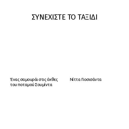
ΣΥΝΕΧΙΣΤΕ ΤΟ ΤΑΞΙΔΙ
Ένας σαμουράι στις όχθες
Νίττα Γιοσισάντα
του ποταμού Σουμίντα