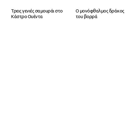
Τρεις γενιές σαμουράι στο
Ο μονόφθαλμος δράκος
Κάστρο Ουέντα
του βορρά