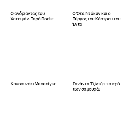
Ο ανδριάντας του
Ο Ότα Ντόκαν και ο
Χατσιμάν-Ταρό Γιοσίιε
Πύργος του Κάστρου του
Έντο
Κουσουνόκι Μασασίγκε
Σανάντα Τζίντζα, το ιερό
των σαμουράι