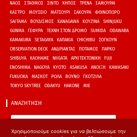
ΝΑΟΣ
ΣΤΑΘΜΟΣ
ΣΙΝΤΟ
ΚΗΠΟΣ
ΤΡΕΝΑ
ΣΑΜΟΥΡΑΙ
ΚΑΣΤΡΟ
ΜΟΥΣΕΙΟ
ΜΑΤΣΟΥΡΙ
ΣΑΚΟΥΡΑ
ΦΘΙΝΟΠΩΡΟ
SAITAMA
ΒΟΥΔΙΣΜΟΣ
KANAGAWA
ΚΟΥΖΙΝΑ
SHINJUKU
GUNMA
ΓΕΦΥΡΑ
ΤΕΧΝΗ ΣΤΟΝ ΔΡΟΜΟ
SUMIDA
ODAWARA
KAMAKURA
SETAGAYA
ΚΑΠΑΚΙΑ
CHICHIBU
ΣΟΓΚΟΥΝ
OBSERVATION DECK
ΑΝΔΡΙΑΝΤΑΣ
ΠΟΤΑΜΟΣ
ΠΑΡΚΟ
SHIBUYA
KAOHAME
NIIGATA
ΑΡΧΙΤΕΚΤΟΝΙΚΗ
FUJI
ENOSHIMA
NAGOYA
KYOTO
ASAKUSA
ΑΝΟΙΞΗ
KAWASAKI
FUKUOKA
ΜΑΣΚΟΤ
ΡΟΛΑ
ΒΟΥΝΟ
ΓΚΟΤΖΙΛΑ
TOKYO SKYTREE
ODAKYU
HAKONE
MIE
ΑΝΑΖΗΤΗΣΗ