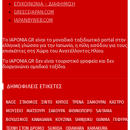
ΕΠΙΚΟΙΝΩΝΙΑ – ΔΙΑΦΗΜΙΣΗ
GREECEJAPAN.COM
JAPANBYWEB.COM
To IAPONIA.GR είναι το μοναδικό ταξιδιωτικό portal στην
ελληνική γλώσσα για την Ιαπωνία, η πύλη εισόδου για τους
επισκέπτες στη Χώρα του Ανατέλλοντος Ηλίου.
To IAPONIA.GR δεν είναι τουριστικό γραφείο και δεν
διοργανώνει ομαδικά ταξίδια.
ΔΗΜΟΦΙΛΕΙΣ ΕΤΙΚΕΤΕΣ
ΝΑΟΣ
ΣΤΑΘΜΟΣ
ΣΙΝΤΟ
ΚΗΠΟΣ
ΤΡΕΝΑ
ΣΑΜΟΥΡΑΙ
ΚΑΣΤΡΟ
ΜΟΥΣΕΙΟ
ΜΑΤΣΟΥΡΙ
ΣΑΚΟΥΡΑ
ΦΘΙΝΟΠΩΡΟ
SAITAMA
ΒΟΥΔΙΣΜΟΣ
KANAGAWA
ΚΟΥΖΙΝΑ
SHINJUKU
GUNMA
ΓΕΦΥΡΑ
ΤΕΧΝΗ ΣΤΟΝ ΔΡΟΜΟ
SUMIDA
ODAWARA
KAMAKURA