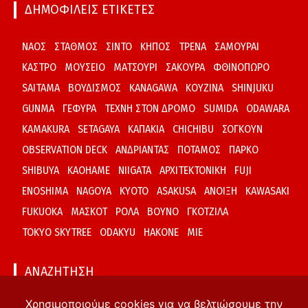
ΔΗΜΟΦΙΛΕΙΣ ΕΤΙΚΕΤΕΣ
ΝΑΟΣ
ΣΤΑΘΜΟΣ
ΣΙΝΤΟ
ΚΗΠΟΣ
ΤΡΕΝΑ
ΣΑΜΟΥΡΑΙ
ΚΑΣΤΡΟ
ΜΟΥΣΕΙΟ
ΜΑΤΣΟΥΡΙ
ΣΑΚΟΥΡΑ
ΦΘΙΝΟΠΩΡΟ
SAITAMA
ΒΟΥΔΙΣΜΟΣ
KANAGAWA
ΚΟΥΖΙΝΑ
SHINJUKU
GUNMA
ΓΕΦΥΡΑ
ΤΕΧΝΗ ΣΤΟΝ ΔΡΟΜΟ
SUMIDA
ODAWARA
KAMAKURA
SETAGAYA
ΚΑΠΑΚΙΑ
CHICHIBU
ΣΟΓΚΟΥΝ
OBSERVATION DECK
ΑΝΔΡΙΑΝΤΑΣ
ΠΟΤΑΜΟΣ
ΠΑΡΚΟ
SHIBUYA
KAOHAME
NIIGATA
ΑΡΧΙΤΕΚΤΟΝΙΚΗ
FUJI
ENOSHIMA
NAGOYA
KYOTO
ASAKUSA
ΑΝΟΙΞΗ
KAWASAKI
FUKUOKA
ΜΑΣΚΟΤ
ΡΟΛΑ
ΒΟΥΝΟ
ΓΚΟΤΖΙΛΑ
TOKYO SKYTREE
ODAKYU
HAKONE
MIE
ΑΝΑΖΗΤΗΣΗ