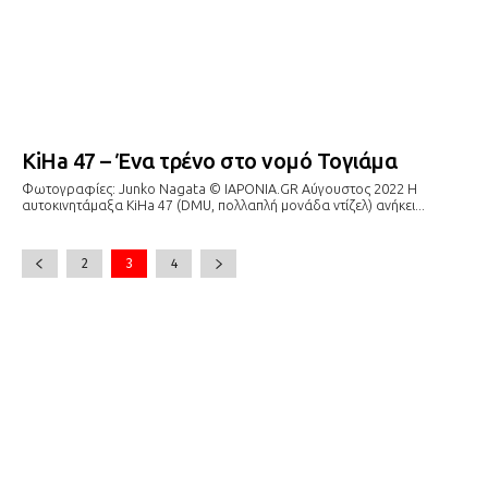
KiHa 47 – Ένα τρένο στο νομό Τογιάμα
Φωτογραφίες: Junko Nagata © IAPONIA.GR Αύγουστος 2022 Η
αυτοκινητάμαξα KiHa 47 (DMU, πολλαπλή μονάδα ντίζελ) ανήκει...
2
3
4