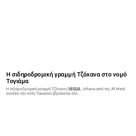
Η σιδηροδρομική γραμμή Τζόχανα στο νομό
Τογιάμα
Η σιδηροδρομική γραμμή Τζόχανα (城端線, Johana-sen) της JR West
συνδέει την πόλη Τακαόκα (βρίσκεται στο...