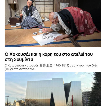
Ο Χοκουσάι και η κόρη του στο ατελιέ του
στη Σουμίντα
Ο Κατσούσικα Χοκουσάι (葛飾 北斎, 1760-1849) με την κόρη του Ο-έι
(阿栄) στο αντίγραφο...