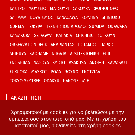
ΚΑΣΤΡΟ
ΜΟΥΣΕΙΟ
ΜΑΤΣΟΥΡΙ
ΣΑΚΟΥΡΑ
ΦΘΙΝΟΠΩΡΟ
SAITAMA
ΒΟΥΔΙΣΜΟΣ
KANAGAWA
ΚΟΥΖΙΝΑ
SHINJUKU
GUNMA
ΓΕΦΥΡΑ
ΤΕΧΝΗ ΣΤΟΝ ΔΡΟΜΟ
SUMIDA
ODAWARA
KAMAKURA
SETAGAYA
ΚΑΠΑΚΙΑ
CHICHIBU
ΣΟΓΚΟΥΝ
OBSERVATION DECK
ΑΝΔΡΙΑΝΤΑΣ
ΠΟΤΑΜΟΣ
ΠΑΡΚΟ
SHIBUYA
KAOHAME
NIIGATA
ΑΡΧΙΤΕΚΤΟΝΙΚΗ
FUJI
ENOSHIMA
NAGOYA
KYOTO
ASAKUSA
ΑΝΟΙΞΗ
KAWASAKI
FUKUOKA
ΜΑΣΚΟΤ
ΡΟΛΑ
ΒΟΥΝΟ
ΓΚΟΤΖΙΛΑ
TOKYO SKYTREE
ODAKYU
HAKONE
MIE
ΑΝΑΖΗΤΗΣΗ