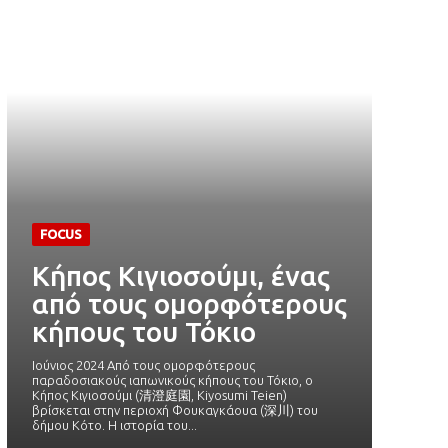
FOCUS
Κήπος Κιγιοσούμι, ένας
από τους ομορφότερους
κήπους του Τόκιο
Ιούνιος 2024 Aπό τους ομορφότερους
παραδοσιακούς ιαπωνικούς κήπους του Τόκιο, o
Κήπος Κιγιοσούμι (清澄庭園, Kiyosumi Teien)
βρίσκεται στην περιοχή Φουκαγκάουα (深川) του
δήμου Κότο. Η ιστορία του...