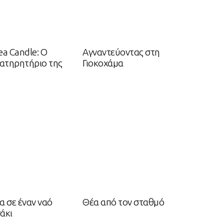
a Candle: Ο
Αγναντεύοντας στη
ατηρητήριο της
Γιοκοχάμα
α σε έναν ναό
Θέα από τον σταθμό
άκι