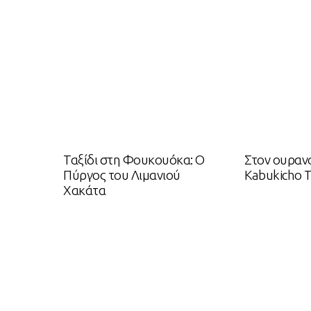
Ταξίδι στη Φουκουόκα: O
Στον ουραν
Πύργος του Λιμανιού
Kabukicho 
Χακάτα