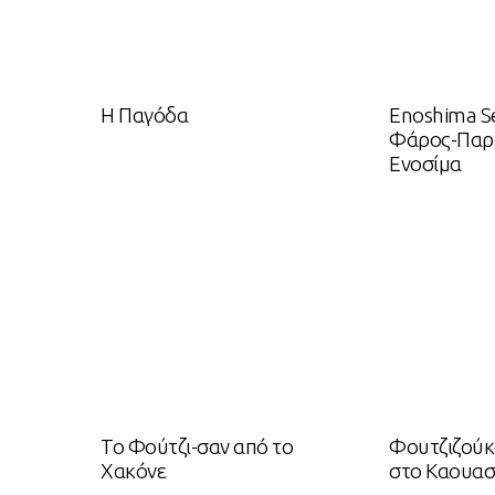
Η Παγόδα
Enoshima Se
Φάρος-Παρ
Ενοσίμα
To Φούτζι-σαν από το
Φουτζιζούκ
Χακόνε
στο Καουασ