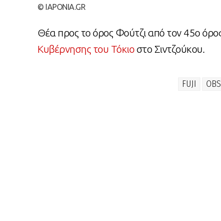
© IAPONIA.GR
Θέα προς το όρος Φούτζι από τον 45ο όρ
Κυβέρνησης του Τόκιο
στο Σιντζούκου.
FUJI
OBS