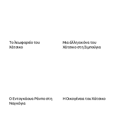
Το λεωφορείο του
Μια άλλη εικόνα του
Χάτσικο
Χάτσικο στη Σιμπούγια
Ο Εντογκάουα Ράνπο στη
Η Οικογένεια του Χάτσικο
Ναγκόγια