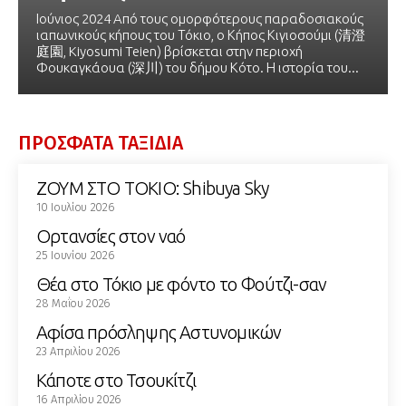
Ιούνιος 2024 Aπό τους ομορφότερους παραδοσιακούς
ιαπωνικούς κήπους του Τόκιο, o Κήπος Κιγιοσούμι (清澄
庭園, Kiyosumi Teien) βρίσκεται στην περιοχή
Φουκαγκάουα (深川) του δήμου Κότο. Η ιστορία του...
ΠΡΟΣΦΑΤΑ ΤΑΞΙΔΙΑ
ΖΟΥΜ ΣΤΟ ΤΟΚΙΟ: Shibuya Sky
10 Ιουλίου 2026
Ορτανσίες στον ναό
25 Ιουνίου 2026
Θέα στο Τόκιο με φόντο το Φούτζι-σαν
28 Μαΐου 2026
Αφίσα πρόσληψης Αστυνομικών
23 Απριλίου 2026
Κάποτε στο Τσουκίτζι
16 Απριλίου 2026