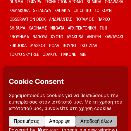
GUNMA
ΓΕΦΥΡΑ
ΤΕΧΝΗ ΣΤΟΝ ΔΡΟΜΟ
SUMIDA
ODAWARA
KAMAKURA
SETAGAYA
ΚΑΠΑΚΙΑ
CHICHIBU
ΣΟΓΚΟΥΝ
OBSERVATION DECK
ΑΝΔΡΙΑΝΤΑΣ
ΠΟΤΑΜΟΣ
ΠΑΡΚΟ
SHIBUYA
KAOHAME
NIIGATA
ΑΡΧΙΤΕΚΤΟΝΙΚΗ
FUJI
ENOSHIMA
NAGOYA
KYOTO
ASAKUSA
ΑΝΟΙΞΗ
KAWASAKI
FUKUOKA
ΜΑΣΚΟΤ
ΡΟΛΑ
ΒΟΥΝΟ
ΓΚΟΤΖΙΛΑ
TOKYO SKYTREE
ODAKYU
HAKONE
MIE
ΑΝΑΖΗΤΗΣΗ
© IAPONIA.GR 2004-2026