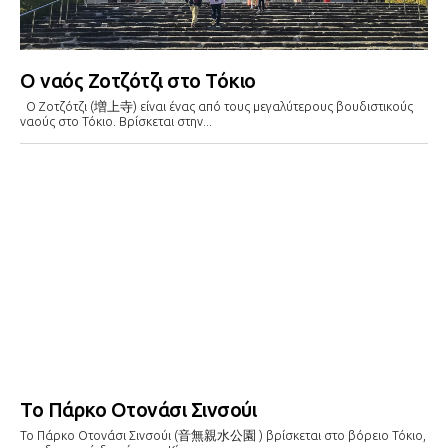
O ναός Zoτζότζι στο Τόκιο
Ο Ζοτζότζι (増上寺) είναι ένας από τους μεγαλύτερους βουδιστικούς
ναούς στο Τόκιο. Βρίσκεται στην...
Το Πάρκο Οτονάσι Σινσούι
Το Πάρκο Οτονάσι Σινσούι (音無親水公園 ) βρίσκεται στο βόρειο Τόκιο,