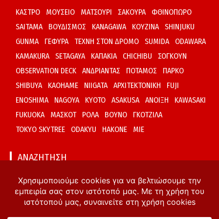
ΚΑΣΤΡΟ
ΜΟΥΣΕΙΟ
ΜΑΤΣΟΥΡΙ
ΣΑΚΟΥΡΑ
ΦΘΙΝΟΠΩΡΟ
SAITAMA
ΒΟΥΔΙΣΜΟΣ
KANAGAWA
ΚΟΥΖΙΝΑ
SHINJUKU
GUNMA
ΓΕΦΥΡΑ
ΤΕΧΝΗ ΣΤΟΝ ΔΡΟΜΟ
SUMIDA
ODAWARA
KAMAKURA
SETAGAYA
ΚΑΠΑΚΙΑ
CHICHIBU
ΣΟΓΚΟΥΝ
OBSERVATION DECK
ΑΝΔΡΙΑΝΤΑΣ
ΠΟΤΑΜΟΣ
ΠΑΡΚΟ
SHIBUYA
KAOHAME
NIIGATA
ΑΡΧΙΤΕΚΤΟΝΙΚΗ
FUJI
ENOSHIMA
NAGOYA
KYOTO
ASAKUSA
ΑΝΟΙΞΗ
KAWASAKI
FUKUOKA
ΜΑΣΚΟΤ
ΡΟΛΑ
ΒΟΥΝΟ
ΓΚΟΤΖΙΛΑ
TOKYO SKYTREE
ODAKYU
HAKONE
MIE
ΑΝΑΖΗΤΗΣΗ