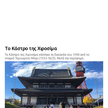
Το Κάστρο της Χιροσίμα
Το Kάστρο της Χιροσίμα χτίστηκε τη δεκαετία του 1590 από το
νταϊμιό Τερουμότο Μόρι (1553-1625). Μετά την περίφημη...