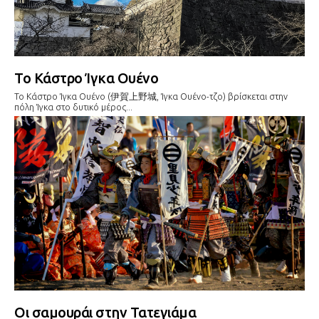
Το Κάστρο Ίγκα Ουένο
Το Κάστρο Ίγκα Ουένο (伊賀上野城, Ίγκα Ουένο-τζο) βρίσκεται στην
πόλη Ίγκα στο δυτικό μέρος...
Οι σαμουράι στην Τατεγιάμα